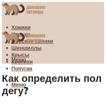
Хомяки
Хорьки
Морские свинки
Шиншиллы
Крысы
Меню
Кролики
Попугаи
Как определить пол
Меню
дегу?