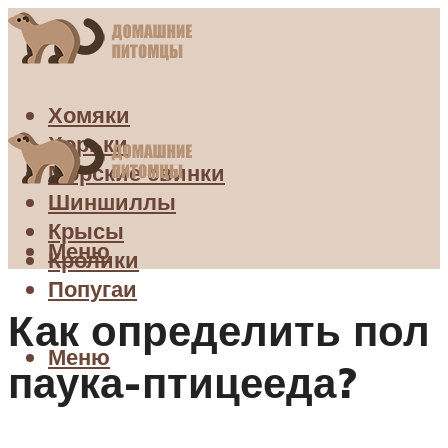
Хомяки
Хорьки
Морские свинки
Шиншиллы
Крысы
Меню
Кролики
Попугаи
Как определить пол
Меню
паука-птицееда?