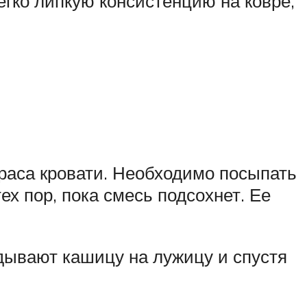
егко липкую консистенцию на ковре,
траса кровати. Необходимо посыпать
ех пор, пока смесь подсохнет. Ее
дывают кашицу на лужицу и спустя