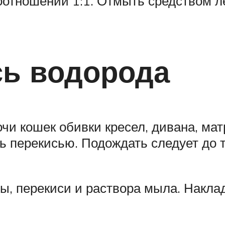
соотношении 1:1. Отмыть средством л
сь водорода
очи кошек обивки кресел, дивана, ма
ть перекисью. Подождать следует до т
ы, перекиси и раствора мыла. Накла