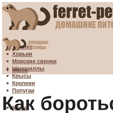
Хомяки
Хорьки
Морские свинки
Шиншиллы
Меню
Крысы
Кролики
Попугаи
Как бороть
Меню