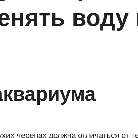
енять воду 
аквариума
хих черепах должна отличаться от т