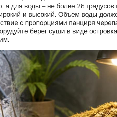
ю, а для воды – не более 26 градусо
широкий и высокий. Объем воды долж
тствие с пропорциями панциря череп
орудуйте берег суши в виде островк
им.