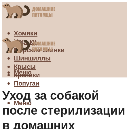
Хомяки
Хорьки
Морские свинки
Шиншиллы
Крысы
Меню
Кролики
Попугаи
Уход за собакой
Меню
после стерилизации
в домашних