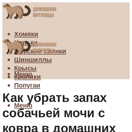
Хомяки
Хорьки
Морские свинки
Шиншиллы
Крысы
Меню
Кролики
Попугаи
Как убрать запах
Меню
собачьей мочи с
ковра в домашних