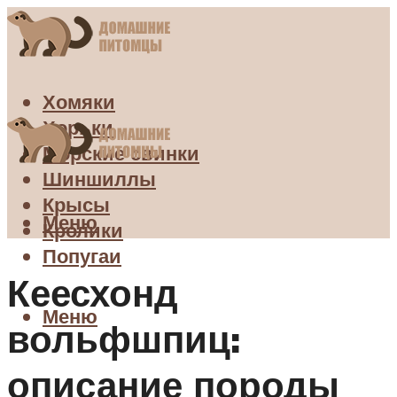
Хомяки
Хорьки
Морские свинки
Шиншиллы
Крысы
Меню
Кролики
Попугаи
Кеесхонд
Меню
вольфшпиц:
описание породы