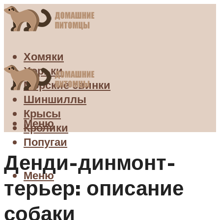
Хомяки
Хорьки
Морские свинки
Шиншиллы
Крысы
Меню
Кролики
Попугаи
Денди-динмонт-
Меню
терьер: описание
собаки