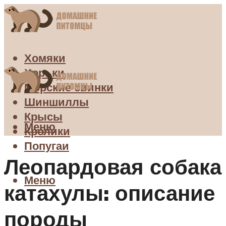
Хомяки
Хорьки
Морские свинки
Шиншиллы
Крысы
Меню
Кролики
Попугаи
Леопардовая собака
Меню
катахулы: описание
породы