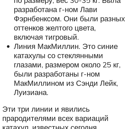
по размеру, вес 30-35 кг. Была
разработана г-ном Лави
Фэрнбенксом. Они были разных
оттенков желтого цвета,
включая тигровый.
Линия МакМиллин. Это синие
катахулы со стеклянными
глазами, размером около 25 кг,
были разработаны г-ном
МакМиллином из Сэнди Лейк,
Луизиана.
Эти три линии и явились
прародителями всех вариаций
катахул, известных сегодня.