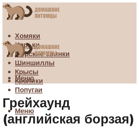
Хомяки
Хорьки
Морские свинки
Шиншиллы
Крысы
Меню
Кролики
Попугаи
Грейхаунд
Меню
(английская борзая)