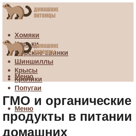
Хомяки
Хорьки
Морские свинки
Шиншиллы
Крысы
Меню
Кролики
Попугаи
ГМО и органические
Меню
продукты в питании
домашних