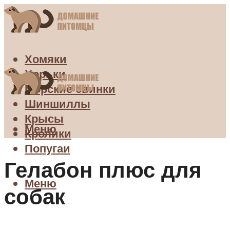
Хомяки
Хорьки
Морские свинки
Шиншиллы
Крысы
Меню
Кролики
Попугаи
Гелабон плюс для
Меню
собак