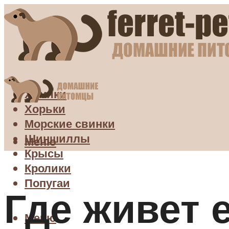
Хомяки
Хорьки
Морские свинки
Шиншиллы
Меню
Крысы
Кролики
Попугаи
Где живет 
Меню