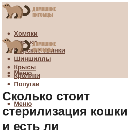
Хомяки
Хорьки
Морские свинки
Шиншиллы
Крысы
Меню
Кролики
Попугаи
Сколько стоит
Меню
стерилизация кошки
и есть ли