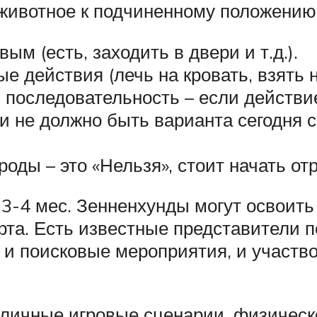
 животное к подчиненному положению
м (есть, заходить в двери и т.д.).
е действия (лечь на кровать, взять 
 последовательность – если действие
ки не должно быть варианта сегодня с
оды – это «Нельзя», стоит начать от
3-4 мес. Зенненхунды могут освоить 
та. Есть известные представители п
 и поисковые мероприятия, и участв
личные игровые сценарии, физическо