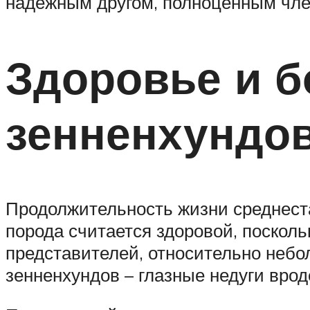
надежным другом, полноценным чле
Здоровье и б
зенненхундо
Продолжительность жизни среднестат
порода считается здоровой, поскол
представителей, относительно небо
зенненхундов – глазные недуги врод