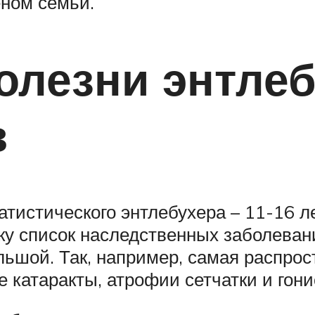
ном семьи.
олезни энтле
в
истического энтлебухера – 11-16 лет
ьку список наследственных заболеван
льшой. Так, например, самая распро
е катаракты, атрофии сетчатки и гон