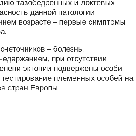
азию тазобедренных и локтевых
асность данной патологии
аннем возрасте – первые симптомы
а.
очеточников – болезнь,
едержанием, при отсутствии
тепени эктопии подвержены особи
и, тестирование племенных особей на
е стран Европы.