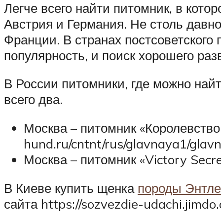
Легче всего найти питомник, в кото
Австрия и Германия. Не столь давн
Франции. В странах постсоветского 
популярность, и поиск хорошего ра
В России питомники, где можно най
всего два.
Москва – питомник «Королевство 
hund.ru/cntnt/rus/glavnaya1/glav
Москва – питомник «Victory Secret
В Киеве купить щенка
породы Энтле
сайта https://sozvezdie-udachi.jimdo