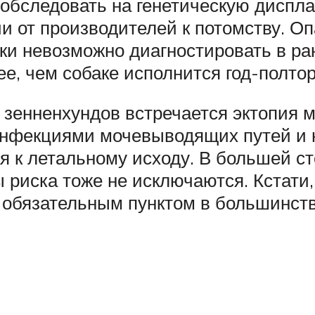
обследовать на генетическую диспл
и от производителей к потомству. Оп
ески невозможно диагностировать в р
ее, чем собаке исполнится год-полтор
р зенненхундов встречается эктопия м
нфекциями мочевыводящих путей и н
 к летальному исходу. В большей с
пы риска тоже не исключаются. Кстат
 обязательным пунктом в большинств