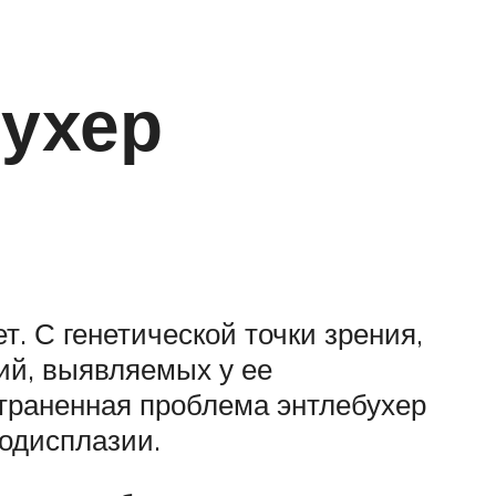
бухер
. С генетической точки зрения,
ий, выявляемых у ее
страненная проблема энтлебухер
иодисплазии.