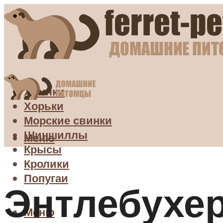
Хомяки
Хорьки
Морские свинки
Шиншиллы
Меню
Крысы
Кролики
Попугаи
Энтлебухер
Меню