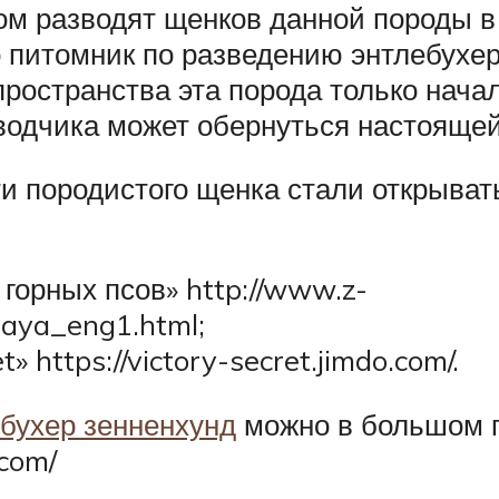
ром разводят щенков данной породы в
о питомник по разведению энтлебухе
пространства эта порода только нач
зводчика может обернуться настояще
ти породистого щенка стали открыват
горных псов» http://www.z-
naya_eng1.html;
» https://victory-secret.jimdo.com/.
бухер зенненхунд
можно в большом п
.com/