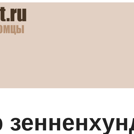
 зенненхун