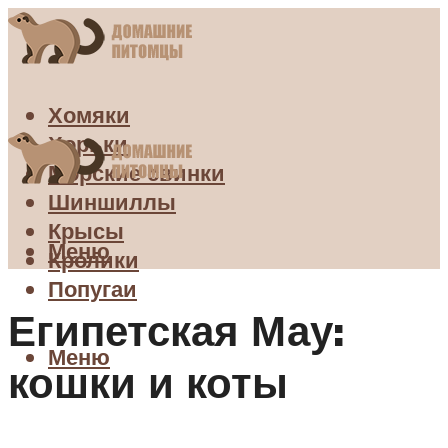
Хомяки
Хорьки
Морские свинки
Шиншиллы
Крысы
Меню
Кролики
Попугаи
Египетская Мау:
Меню
кошки и коты