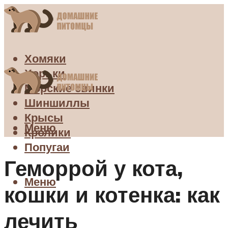
Хомяки
Хорьки
Морские свинки
Шиншиллы
Крысы
Меню
Кролики
Попугаи
Геморрой у кота,
Меню
кошки и котенка: как
лечить