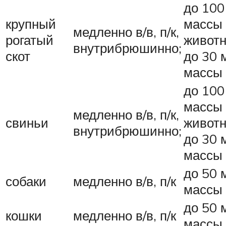
до 100
крупный
массы
медленно в/в, п/к,
рогатый
животн
внутрибрюшинно;
скот
до 30 м
массы 
до 100
массы
медленно в/в, п/к,
свиньи
животн
внутрибрюшинно;
до 30 м
массы 
до 50 м
собаки
медленно в/в, п/к
массы 
до 50 м
кошки
медленно в/в, п/к
массы 