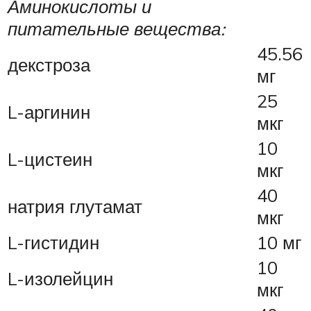
Аминокислоты и
питательные вещества:
45.56
декстроза
мг
25
L-аргинин
мкг
10
L-цистеин
мкг
40
натрия глутамат
мкг
L-гистидин
10 мг
10
L-изолейцин
мкг