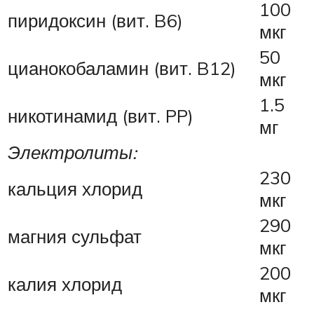
100
пиридоксин (вит. B6)
мкг
50
цианокобаламин (вит. B12)
мкг
1.5
никотинамид (вит. PP)
мг
Электролиты:
230
кальция хлорид
мкг
290
магния сульфат
мкг
200
калия хлорид
мкг