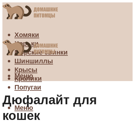
Хомяки
Хорьки
Морские свинки
Шиншиллы
Крысы
Меню
Кролики
Попугаи
Дюфалайт для
Меню
кошек