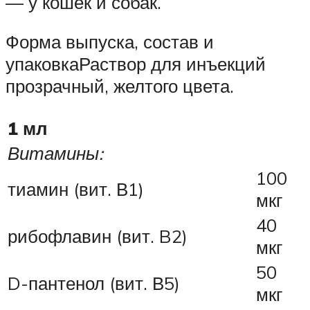
— у кошек и собак.
Форма выпуска, состав и
упаковкаРаствор для инъекций
прозрачный, желтого цвета.
1 мл
Витамины:
100
тиамин (вит. В1)
мкг
40
рибофлавин (вит. B2)
мкг
50
D-пантенол (вит. В5)
мкг