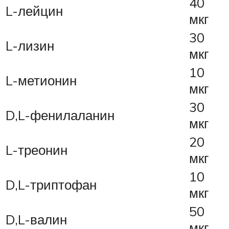
40
L-лейцин
мкг
30
L-лизин
мкг
10
L-метионин
мкг
30
D,L-фенилаланин
мкг
20
L-треонин
мкг
10
D,L-триптофан
мкг
50
D,L-валин
мкг