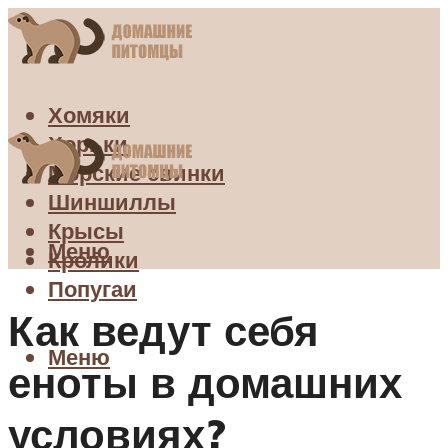
Хомяки
Хорьки
Морские свинки
Шиншиллы
Крысы
Меню
Кролики
Попугаи
Как ведут себя
Меню
еноты в домашних
условиях?