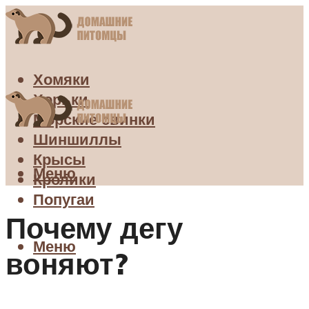
Хомяки
Хорьки
Морские свинки
Шиншиллы
Крысы
Меню
Кролики
Попугаи
Почему дегу
Меню
воняют?