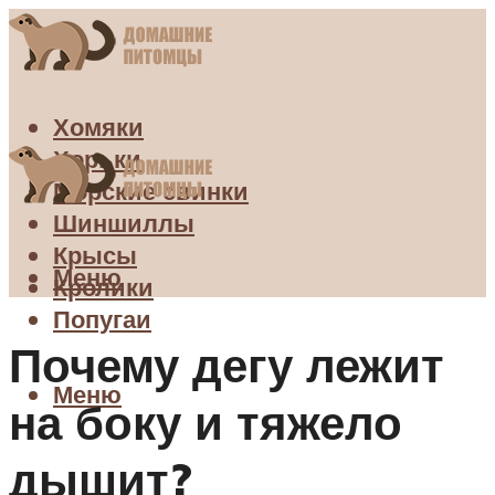
Хомяки
Хорьки
Морские свинки
Шиншиллы
Крысы
Меню
Кролики
Попугаи
Почему дегу лежит
Меню
на боку и тяжело
дышит?