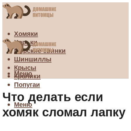
Хомяки
Хорьки
Морские свинки
Шиншиллы
Крысы
Меню
Кролики
Попугаи
Что делать если
Меню
хомяк сломал лапку