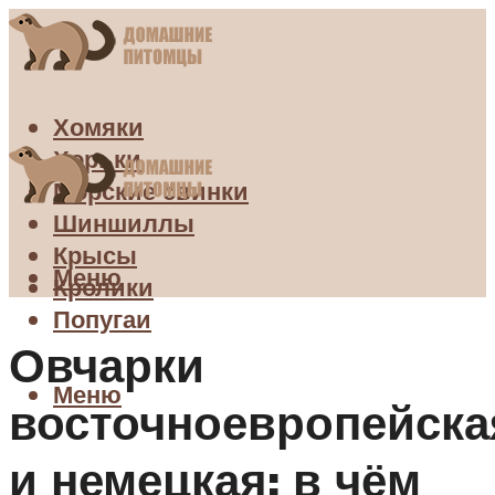
Хомяки
Хорьки
Морские свинки
Шиншиллы
Крысы
Меню
Кролики
Попугаи
Овчарки
Меню
восточноевропейска
и немецкая: в чём