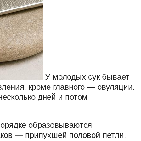
У молодых сук бывает
вления, кроме главного — овуляции.
несколько дней и потом
 порядке образовываются
аков — припухшей половой петли,