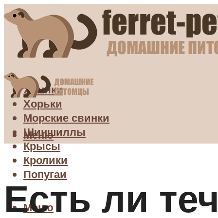
Хомяки
Хорьки
Морские свинки
Шиншиллы
Меню
Крысы
Кролики
Попугаи
Есть ли те
Меню