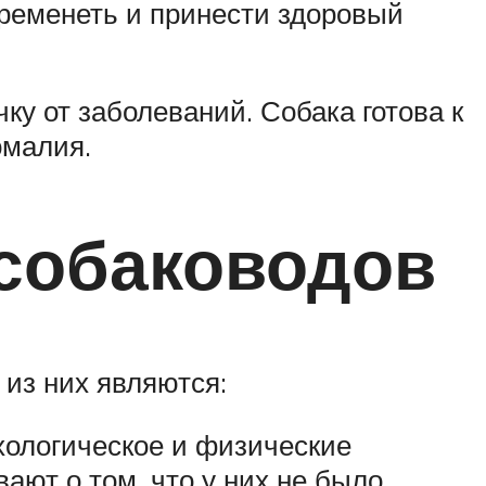
беременеть и принести здоровый
ку от заболеваний. Собака готова к
омалия.
собаководов
из них являются:
хологическое и физические
ают о том, что у них не было