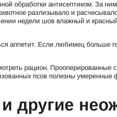
ой обработки антисептиком. За ним
животное разлизывало и расчесывал
чении недели шов влажный и красный
ться аппетит. Если любимец больше 
отреть рацион. Прооперированные с
изованных псов полезны умеренные ф
 и другие нео