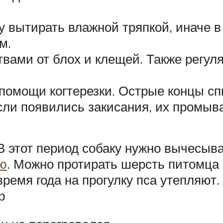
 вытирать влажной тряпкой, иначе в 
м.
твами от блох и клещей. Также регул
 помощи когтерезки. Острые концы сп
сли появились закисания, их промыв
 В этот период собаку нужно вычесыв
лю
. Можно протирать шерсть питомца 
время года на прогулку пса утепляют.
р