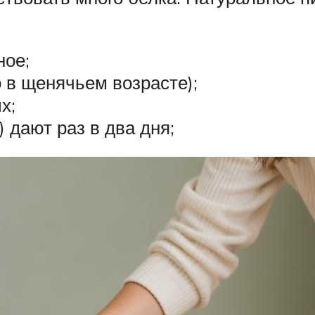
ное;
 в щенячьем возрасте);
х;
 дают раз в два дня;