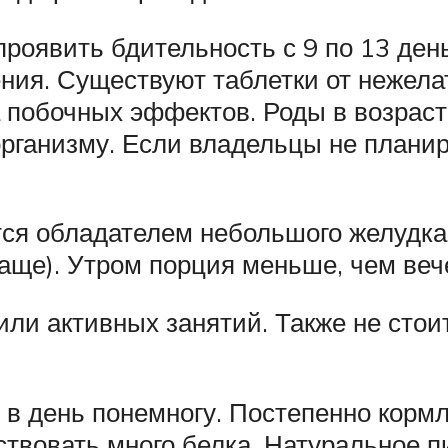
роявить бдительность с 9 по 13 день
ния. Существуют таблетки от нежела
 побочных эффектов. Роды в возрасте
организму. Если владельцы не плани
ся обладателем небольшого желудка, 
чаще). Утром порция меньше, чем веч
или активных занятий. Также не сто
в день понемногу. Постепенно кормле
твовать много белка. Натуральное пи