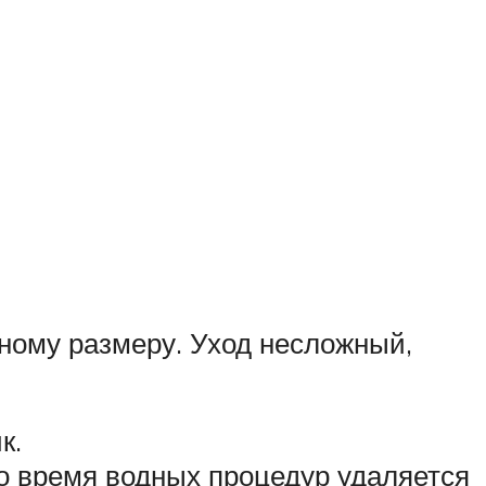
тному размеру. Уход несложный,
к.
 во время водных процедур удаляется