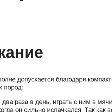
жание
полне допускается благодаря компак
х пород:
ва раза в день, играть с ним в мячи
 когда он сильно испачкался. Так как