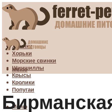
Хомяки
Хорьки
Морские свинки
Шиншиллы
Меню
Крысы
Кролики
Попугаи
Бирманска
Меню