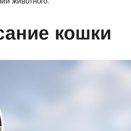
ии животного.
сание кошки