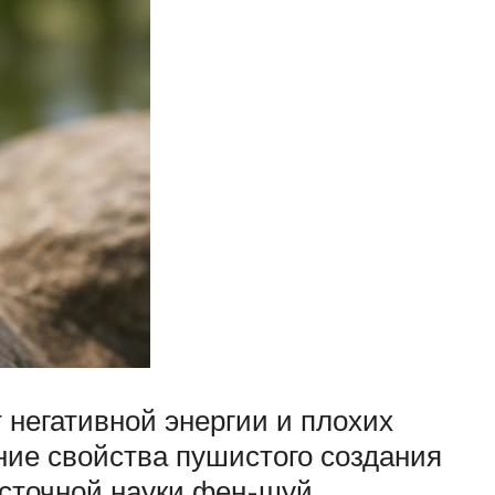
т негативной энергии и плохих
шние свойства пушистого создания
осточной науки фен-шуй.