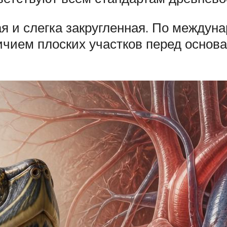
ая и слегка закругленная. По междун
ичием плоских участков перед основ