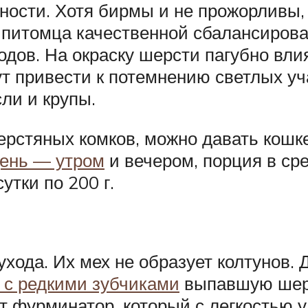
ности. Хотя бирмы и не прожорливы, 
питомца качественной сбалансирован
одов. На окраску шерсти пагубно вл
ут привести к потемнению светлых уч
ли и крупы.
рстяных комков, можно давать кошк
день — утром
и вечером, порция в сре
утки по 200 г.
хода. Их мех не образует колтунов. 
 с редкими зубчиками
выпавшую шерс
т фурминатор, который с легкостью 