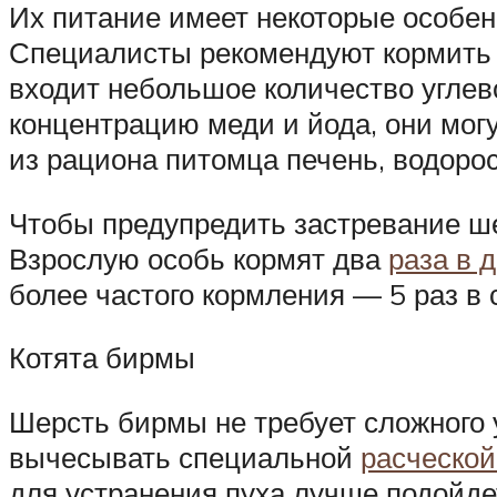
Их питание имеет некоторые особен
Специалисты рекомендуют кормить 
входит небольшое количество углев
концентрацию меди и йода, они мог
из рациона питомца печень, водорос
Чтобы предупредить застревание ше
Взрослую особь кормят два
раза в 
более частого кормления — 5 раз в с
Котята бирмы
Шерсть бирмы не требует сложного у
вычесывать специальной
расческой
для устранения пуха лучше подойде