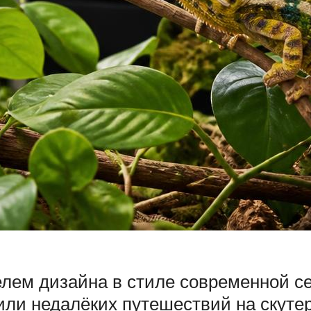
лем дизайна в стиле современной се
ли недалёких путешествий на скутер