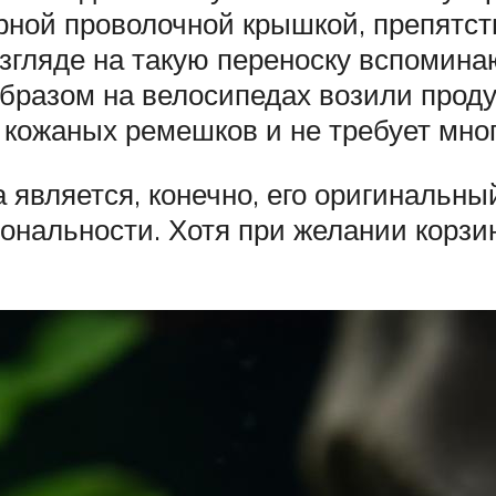
урной проволочной крышкой, препятс
взгляде на такую переноску вспомин
бразом на велосипедах возили проду
кожаных ремешков и не требует мног
является, конечно, его оригинальны
ональности. Хотя при желании корзи