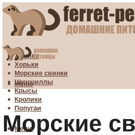
Хомяки
Хорьки
Морские свинки
Шиншиллы
Меню
Крысы
Кролики
Попугаи
Морские св
Меню