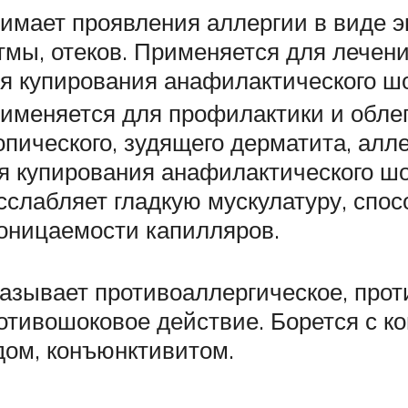
имает проявления аллергии в виде э
тмы, отеков. Применяется для лечени
я купирования анафилактического шо
именяется для профилактики и обле
опического, зудящего дерматита, алл
я купирования анафилактического шо
сслабляет гладкую мускулатуру, спо
оницаемости капилляров.
азывает противоаллергическое, прот
отивошоковое действие. Борется с к
дом, конъюнктивитом.