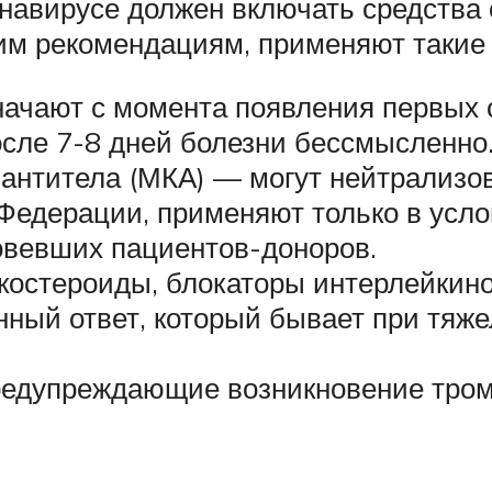
навирусе должен включать средства
м рекомендациям, применяют такие 
начают с момента появления первых 
сле 7-8 дней болезни бессмысленно
антитела (МКА) — могут нейтрализов
Федерации, применяют только в усло
овевших пациентов-доноров.
костероиды, блокаторы интерлейкино
ый ответ, который бывает при тяже
редупреждающие возникновение тром