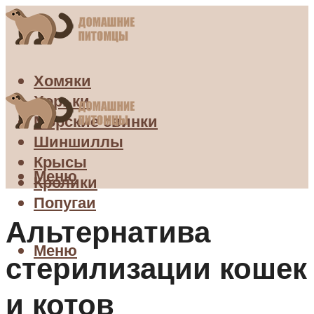
Хомяки
Хорьки
Морские свинки
Шиншиллы
Крысы
Меню
Кролики
Попугаи
Альтернатива
Меню
стерилизации кошек
и котов